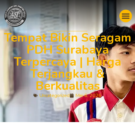
Tempat Bikin Seragam
PDH Surabaya
Terpercaya | Harga
Terjangkau &
Berkualitas
Uncategorized
Mei 6, 2026