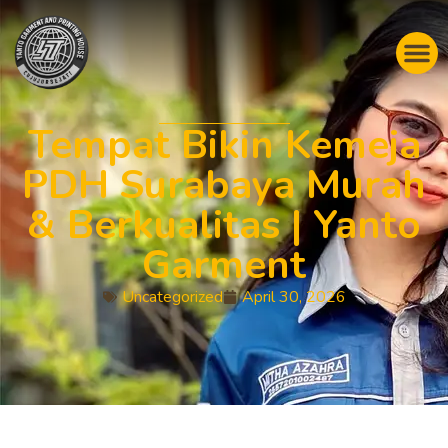
Tempat Bikin Kemeja
PDH Surabaya Murah
& Berkualitas | Yanto
Garment
Uncategorized
April 30, 2026