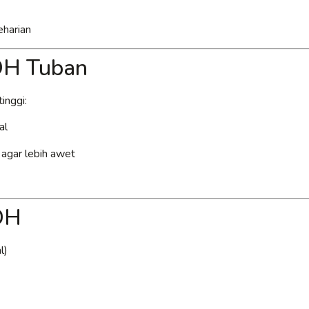
eharian
PDH Tuban
inggi:
al
k agar lebih awet
DH
l)