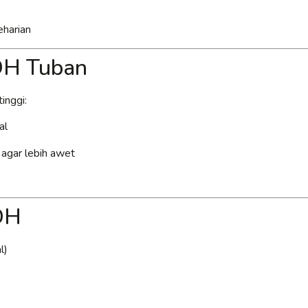
eharian
PDH Tuban
inggi:
al
k agar lebih awet
DH
l)