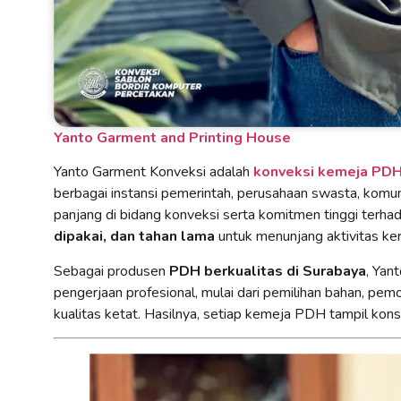
Yanto Garment and Printing House
Yanto Garment Konveksi adalah
konveksi kemeja PDH 
berbagai instansi pemerintah, perusahaan swasta, komun
panjang di bidang konveksi serta komitmen tinggi terh
dipakai, dan tahan lama
untuk menunjang aktivitas kerj
Sebagai produsen
PDH berkualitas di Surabaya
, Yan
pengerjaan profesional, mulai dari pemilihan bahan, pem
kualitas ketat. Hasilnya, setiap kemeja PDH tampil konsi