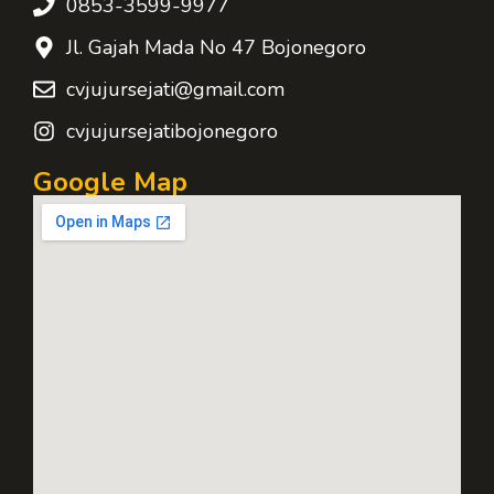
0853-3599-9977
Jl. Gajah Mada No 47 Bojonegoro
cvjujursejati@gmail.com
cvjujursejatibojonegoro
Google Map