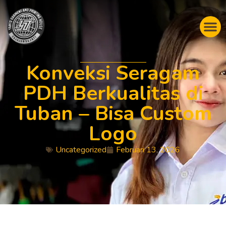
Konveksi Seragam
PDH Berkualitas di
Tuban – Bisa Custom
Logo
Uncategorized
Februari 13, 2026