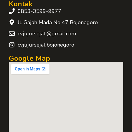
Kontak
0853-3599-9977
Jl. Gajah Mada No 47 Bojonegoro
cvjujursejati@gmail.com
cvjujursejatibojonegoro
Google Map