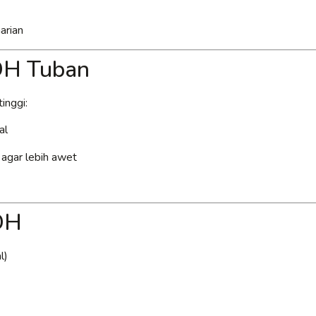
arian
PDH Tuban
inggi:
al
k agar lebih awet
DH
l)