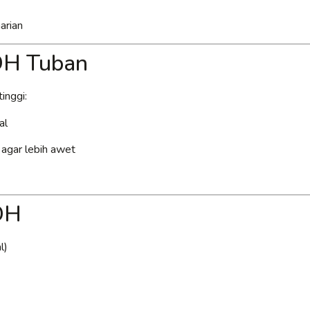
arian
PDH Tuban
inggi:
al
k agar lebih awet
DH
l)