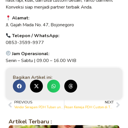
hasil rapi, kuat, dan bisa custom desain, Yanto Garment
Konveksi siap menjadi partner terbaik Anda.
Alamat:
Jl. Gajah Mada No. 47, Bojonegoro
Telepon / WhatsApp:
0853-3599-9977
Jam Operasional:
Senin – Sabtu | 09.00 – 16.00 WIB
Bagikan Artikel ini:
PREVIOUS
NEXT
Vendor Seragam PDH Tuban untuk Kantor, Komunitas & Event
Pesan Kemeja PDH Custom di Tuban – Bordir & Desain Bebas
Artikel Terbaru :