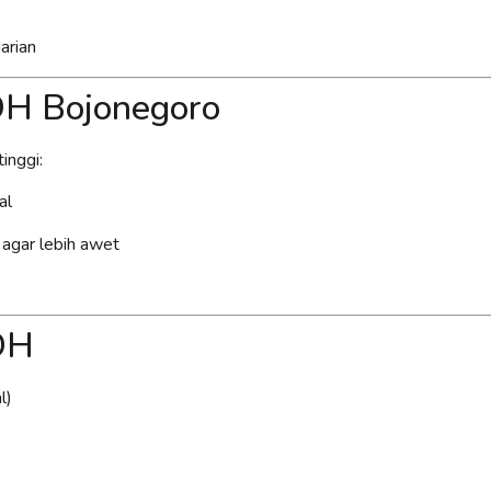
arian
DH Bojonegoro
inggi:
al
k agar lebih awet
DH
l)