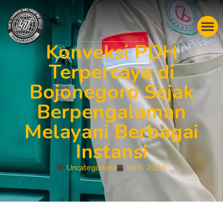
Konveksi PDH
Terpercaya di
Bojonegoro Sejak
Berpengalaman
Melayani Berbagai
Instansi
Uncategorized
Juli 6, 2026