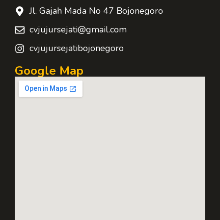
Jl. Gajah Mada No 47 Bojonegoro
cvjujursejati@gmail.com
cvjujursejatibojonegoro
Google Map