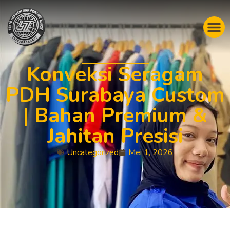
Konveksi Seragam
PDH Surabaya Custom
| Bahan Premium &
Jahitan Presisi
Uncategorized
Mei 1, 2026