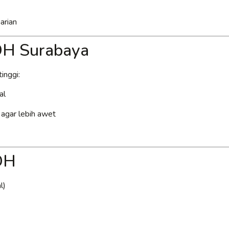
arian
PDH Surabaya
inggi:
al
k agar lebih awet
DH
l)