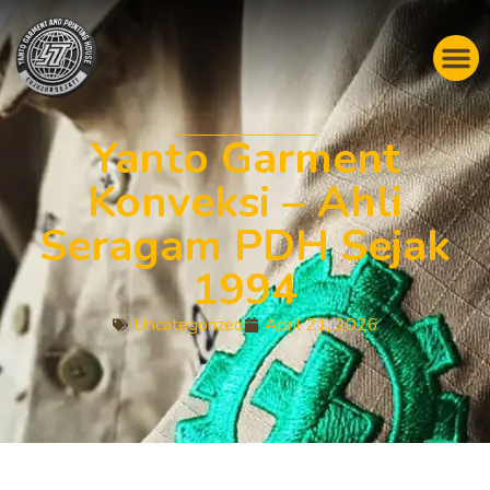
Yanto Garment
Konveksi – Ahli
Seragam PDH Sejak
1994
Uncategorized
April 21, 2026