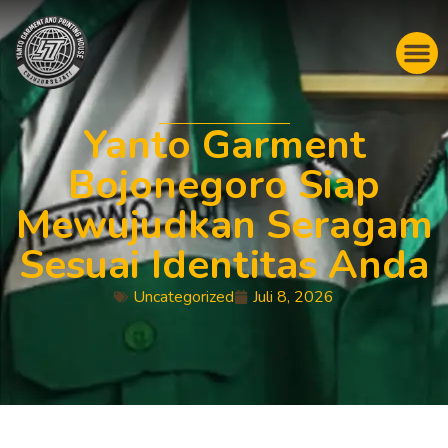
Yanto Garment
Bojonegoro Siap
Mewujudkan Seragam
Sesuai Identitas Anda
Uncategorized
Juli 8, 2026