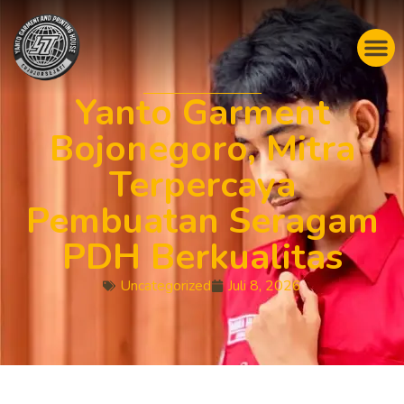
Yanto Garment
Bojonegoro, Mitra
Terpercaya
Pembuatan Seragam
PDH Berkualitas
Uncategorized
Juli 8, 2026