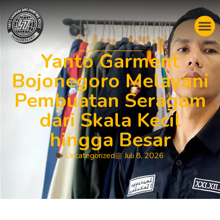
Yanto Garment
Bojonegoro Melayani
Pembuatan Seragam
dari Skala Kecil
hingga Besar
Uncategorized
Juli 8, 2026