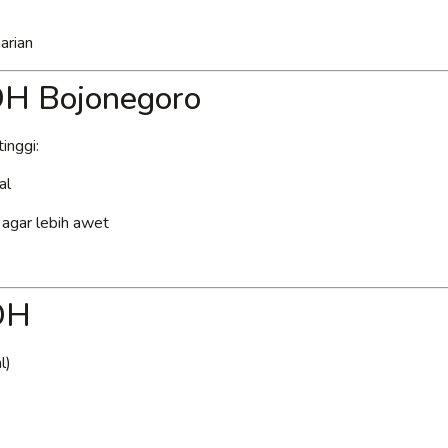
arian
DH Bojonegoro
inggi:
al
k agar lebih awet
DH
l)