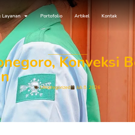
& Layanan
Portofolio
Artikel
Kontak
onegoro, Konveksi 
un
Uncategorized
Juli 8, 2026