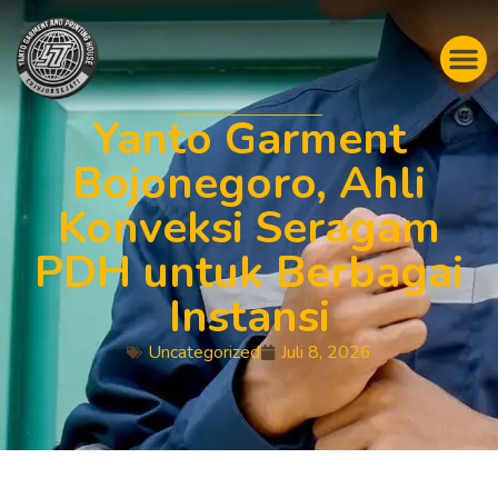
Yanto Garment
Bojonegoro, Ahli
Konveksi Seragam
PDH untuk Berbagai
Instansi
Uncategorized
Juli 8, 2026