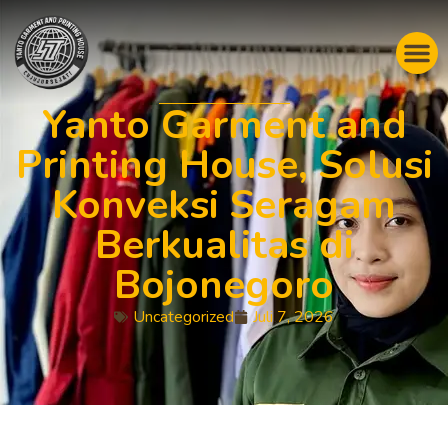
Yanto Garment and
Printing House, Solusi
Konveksi Seragam
Berkualitas di
Bojonegoro
Uncategorized
Juli 7, 2026