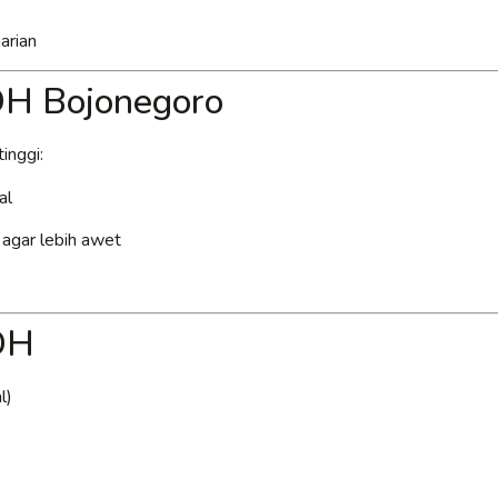
arian
DH Bojonegoro
inggi:
al
k agar lebih awet
DH
l)