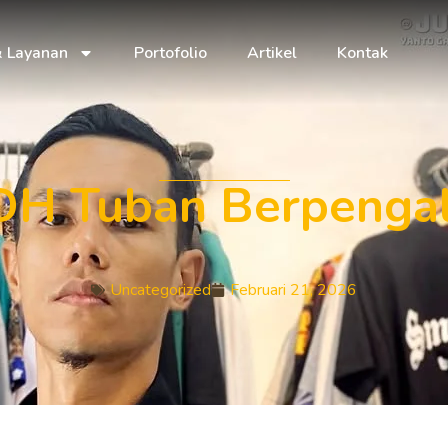
& Layanan
Portofolio
Artikel
Kontak
PDH Tuban Berpenga
Uncategorized
Februari 21, 2026