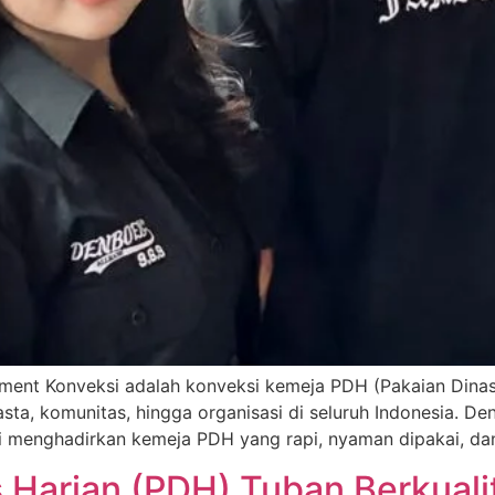
ment Konveksi adalah konveksi kemeja PDH (Pakaian Dinas 
asta, komunitas, hingga organisasi di seluruh Indonesia. 
mi menghadirkan kemeja PDH yang rapi, nyaman dipakai, da
 Harian (PDH) Tuban Berkuali