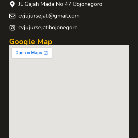
Jl. Gajah Mada No 47 Bojonegoro
cvjujursejati@gmail.com
cvjujursejatibojonegoro
Google Map