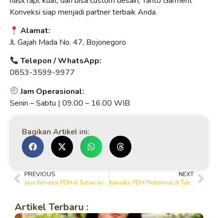
hasil rapi, kuat, dan bisa custom desain, Yanto Garment
Konveksi siap menjadi partner terbaik Anda.
Alamat:
Jl. Gajah Mada No. 47, Bojonegoro
Telepon / WhatsApp:
0853-3599-9977
Jam Operasional:
Senin – Sabtu | 09.00 – 16.00 WIB
Bagikan Artikel ini:
PREVIOUS
NEXT
Jasa Konveksi PDH di Tuban untuk Instansi & Perusahaan
Konveksi PDH Profesional di Tuban, Hasil Rapi & Nyaman Dipakai
Artikel Terbaru :