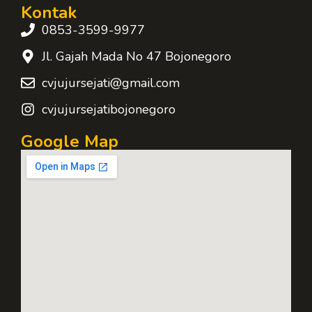
Kontak
0853-3599-9977
Jl. Gajah Mada No 47 Bojonegoro
cvjujursejati@gmail.com
cvjujursejatibojonegoro
Google Map