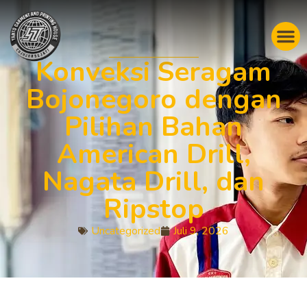
Konveksi Seragam
Bojonegoro dengan
Pilihan Bahan
American Drill,
Nagata Drill, dan
Ripstop
Uncategorized
Juli 9, 2026