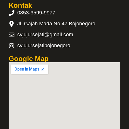
Kontak
0853-3599-9977
Jl. Gajah Mada No 47 Bojonegoro
cvjujursejati@gmail.com
cvjujursejatibojonegoro
Google Map