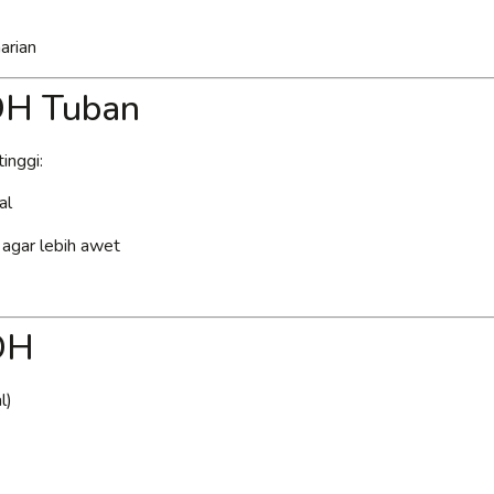
arian
PDH Tuban
inggi:
al
k agar lebih awet
DH
l)