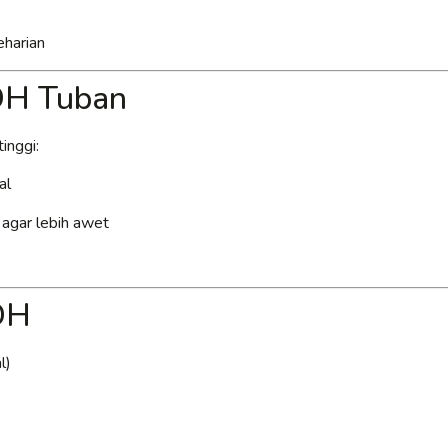
eharian
PDH Tuban
inggi:
al
k agar lebih awet
DH
l)