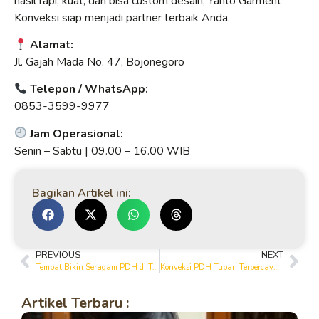
hasil rapi, kuat, dan bisa custom desain, Yanto Garment
Konveksi siap menjadi partner terbaik Anda.
Alamat:
Jl. Gajah Mada No. 47, Bojonegoro
Telepon / WhatsApp:
0853-3599-9977
Jam Operasional:
Senin – Sabtu | 09.00 – 16.00 WIB
Bagikan Artikel ini:
PREVIOUS
NEXT
Tempat Bikin Seragam PDH di Tuban – Jahitan Rapi & Kuat
Konveksi PDH Tuban Terpercaya – Yanto Garment & Printing House
Artikel Terbaru :