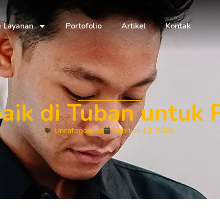
& Layanan
Portofolio
Artikel
Kontak
aik di Tuban untuk 
Uncategorized
Februari 13, 2026