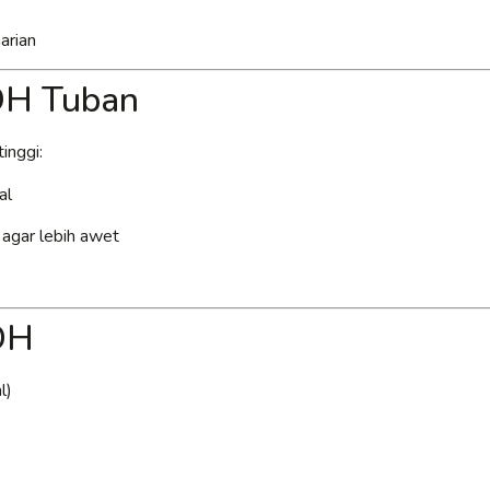
arian
PDH Tuban
inggi:
al
k agar lebih awet
DH
l)