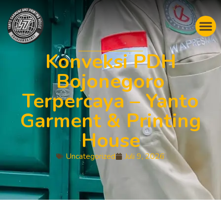
Konveksi PDH
Bojonegoro
Terpercaya – Yanto
Garment & Printing
House
Uncategorized
Juli 9, 2026