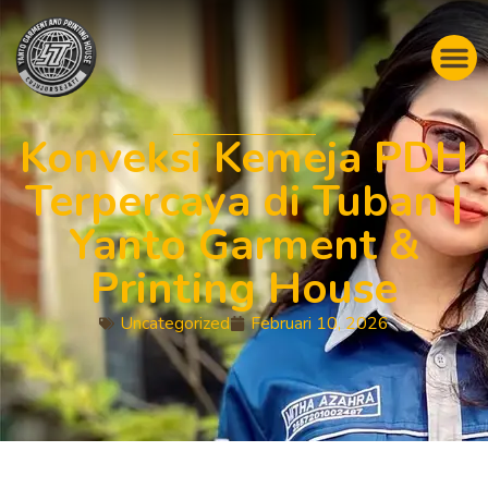
Konveksi Kemeja PDH
Terpercaya di Tuban |
Yanto Garment &
Printing House
Uncategorized
Februari 10, 2026