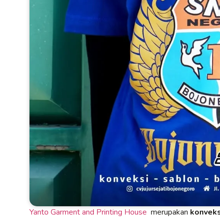
Yanto Garment and Printing House
merupakan
konveks