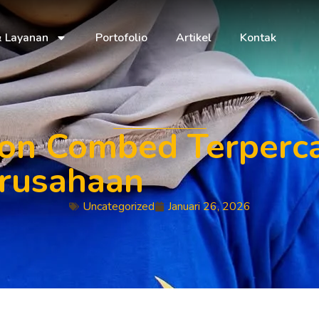
& Layanan
Portofolio
Artikel
Kontak
ton Combed Terperca
erusahaan
Uncategorized
Januari 26, 2026