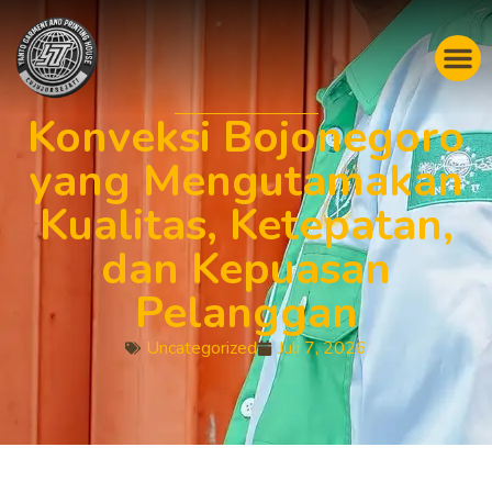
Konveksi Bojonegoro
yang Mengutamakan
Kualitas, Ketepatan,
dan Kepuasan
Pelanggan
Uncategorized
Juli 7, 2026