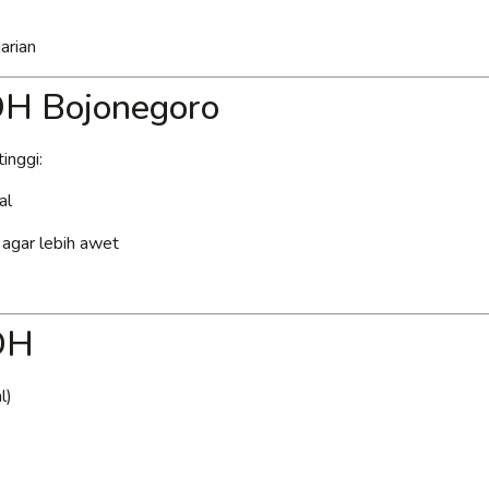
arian
DH Bojonegoro
inggi:
al
k agar lebih awet
DH
l)