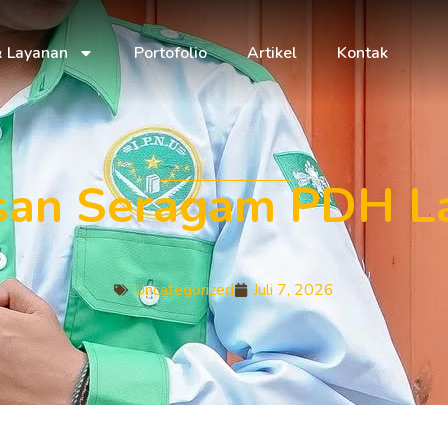
& Layanan
Portofolio
Artikel
Kontak
an Seragam PDH La
Uncategorized
Juli 7, 2026