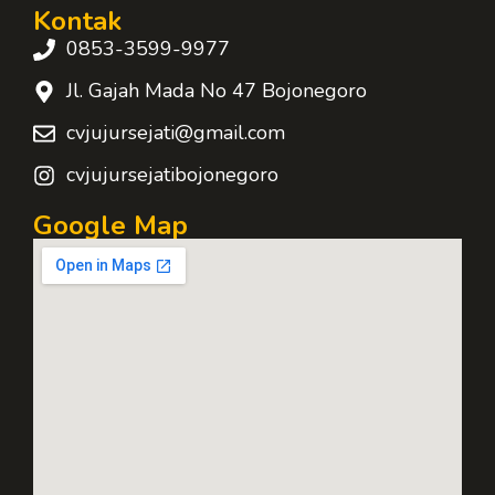
Kontak
0853-3599-9977
Jl. Gajah Mada No 47 Bojonegoro
cvjujursejati@gmail.com
cvjujursejatibojonegoro
Google Map