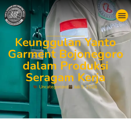
Keunggulan Yanto
Garment Bojonegoro
dalam Produksi
Seragam Kerja
Uncategorized
Juli 9, 2026