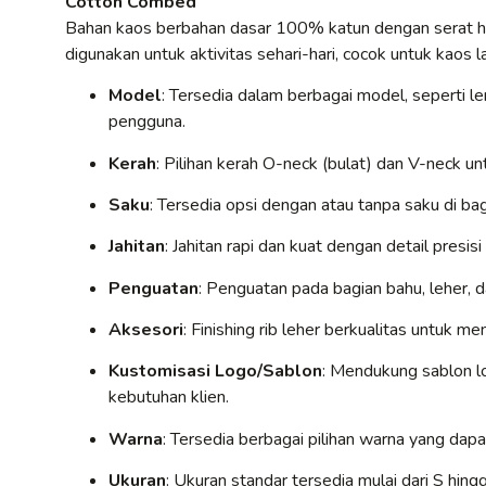
Cotton Combed
Bahan kaos berbahan dasar 100% katun dengan serat h
digunakan untuk aktivitas sehari-hari, cocok untuk kaos 
Model
: Tersedia dalam berbagai model, seperti 
pengguna.
Kerah
: Pilihan kerah O-neck (bulat) dan V-neck u
Saku
: Tersedia opsi dengan atau tanpa saku di bag
Jahitan
: Jahitan rapi dan kuat dengan detail presis
Penguatan
: Penguatan pada bagian bahu, leher, 
Aksesori
: Finishing rib leher berkualitas untuk 
Kustomisasi Logo/Sablon
: Mendukung sablon l
kebutuhan klien.
Warna
: Tersedia berbagai pilihan warna yang dapa
Ukuran
: Ukuran standar tersedia mulai dari S hin