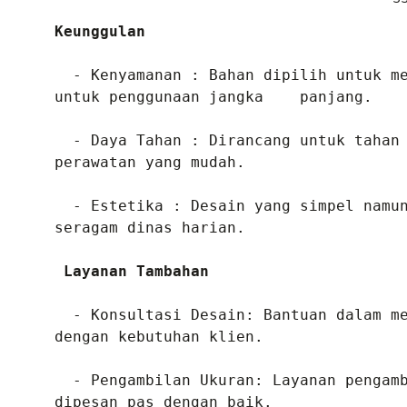
Keunggulan
  - Kenyamanan : Bahan dipilih untuk memberikan kenyamanan sepanjang hari, cocok 
untuk penggunaan jangka    panjang.

  - Daya Tahan : Dirancang untuk tahan lama dengan pemakaian harian yang intens dan 
perawatan yang mudah.

  - Estetika : Desain yang simpel namun elegan, sesuai dengan standar kebutuhan 
seragam dinas harian.

 Layanan Tambahan
  - Konsultasi Desain: Bantuan dalam memilih desain dan spesifikasi yang sesuai 
dengan kebutuhan klien.

  - Pengambilan Ukuran: Layanan pengambilan ukuran untuk memastikan kemeja yang 
dipesan pas dengan baik.
