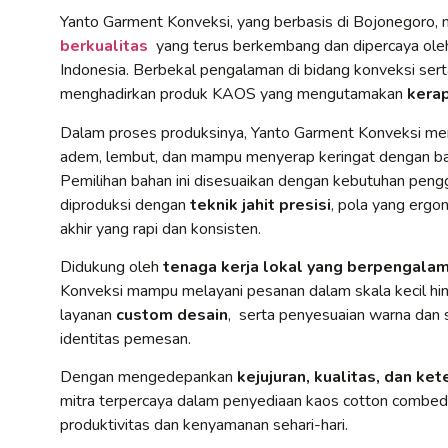
Yanto Garment Konveksi, yang berbasis di Bojonegoro,
berkualitas
yang terus berkembang dan dipercaya oleh 
Indonesia. Berbekal pengalaman di bidang konveksi ser
menghadirkan produk KAOS yang mengutamakan
kerap
Dalam proses produksinya, Yanto Garment Konveksi m
adem, lembut, dan mampu menyerap keringat dengan baik 
Pemilihan bahan ini disesuaikan dengan kebutuhan pengg
diproduksi dengan
teknik jahit presisi
, pola yang ergo
akhir yang rapi dan konsisten.
Didukung oleh
tenaga kerja lokal yang berpengala
Konveksi mampu melayani pesanan dalam skala kecil hing
layanan
custom desain
, serta penyesuaian warna dan s
identitas pemesan.
Dengan mengedepankan
kejujuran, kualitas, dan ke
mitra terpercaya dalam penyediaan kaos cotton combed
produktivitas dan kenyamanan sehari-hari.