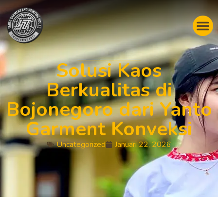
Solusi Kaos
Berkualitas di
Bojonegoro dari Yanto
Garment Konveksi
Uncategorized
Januari 22, 2026