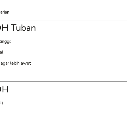
arian
PDH Tuban
inggi:
al
k agar lebih awet
DH
l)