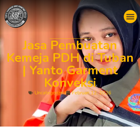
Jasa Pembuatan
Kemeja PDH di Tuban
| Yanto Garment
Konveksi
Uncategorized
Februari 12, 2026