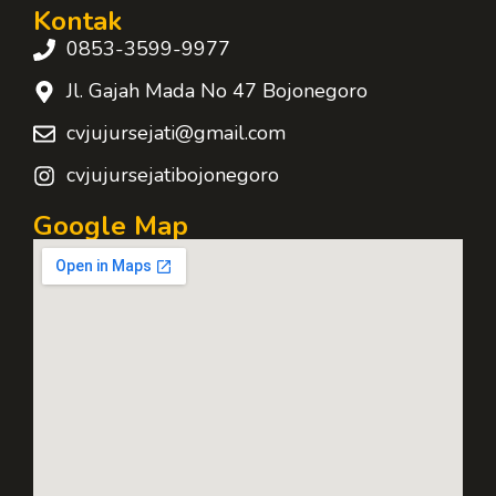
Kontak
0853-3599-9977
Jl. Gajah Mada No 47 Bojonegoro
cvjujursejati@gmail.com
cvjujursejatibojonegoro
Google Map