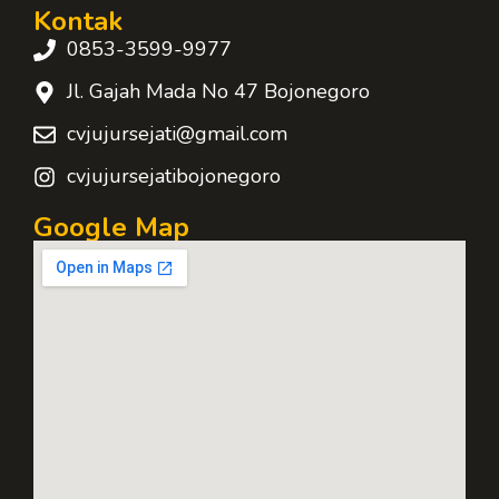
Kontak
0853-3599-9977
Jl. Gajah Mada No 47 Bojonegoro
cvjujursejati@gmail.com
cvjujursejatibojonegoro
Google Map