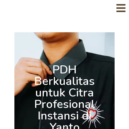
PDH
Berkualitas
untuk Citra
Profesional
Instansi di
Yanto