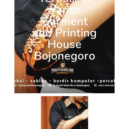
Yanto
Garment
and Printing
House
Bojonegoro