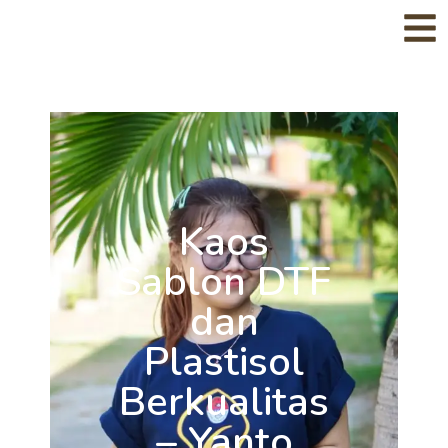
Kaos
Sablon DTF
dan
Plastisol
Berkualitas
– Yanto